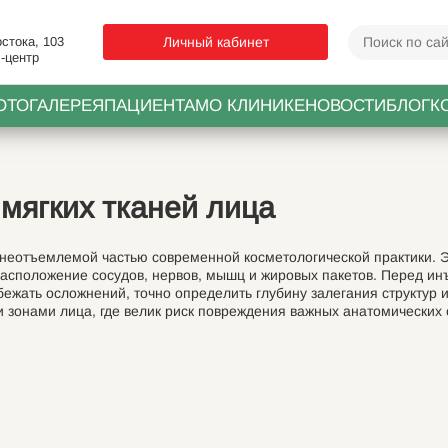
стока, 103
Личный кабинет
-центр
ОТОГАЛЕРЕЯ
ПАЦИЕНТАМ
О КЛИНИКЕ
НОВОСТИ
БЛОГ
К
 мягких тканей лица
 неотъемлемой частью современной косметологической практики. Эт
расположение сосудов, нервов, мышц и жировых пакетов. Перед и
бежать осложнений, точно определить глубину залегания структур
 зонами лица, где велик риск повреждения важных анатомических