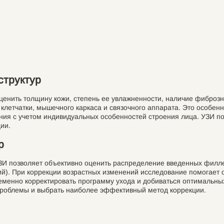
структур
ценить толщину кожи, степень ее увлажненности, наличие фиброз
летчатки, мышечного каркаса и связочного аппарата. Это особенно
ия с учетом индивидуальных особенностей строения лица. УЗИ по
ии.
р
ЗИ позволяет объективно оценить распределение введенных филле
). При коррекции возрастных изменений исследование помогает 
еменно корректировать программу ухода и добиваться оптимальных
проблемы и выбрать наиболее эффективный метод коррекции.