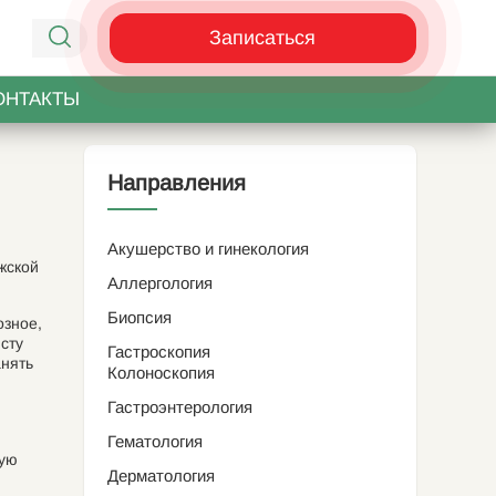
Записаться
ОНТАКТЫ
Направления
Акушерство и гинекология
жской
Аллергология
Биопсия
озное,
сту
Гастроскопия
анять
Колоноскопия
Гастроэнтерология
Гематология
гую
Дерматология