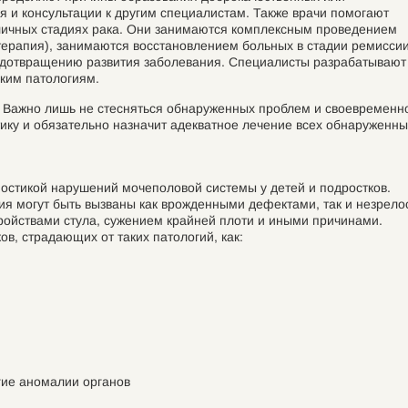
я и консультации к другим специалистам. Также врачи помогают
ичных стадиях рака. Они занимаются комплексным проведением
терапия), занимаются восстановлением больных в стадии ремиссии
дотвращению развития заболевания. Специалисты разрабатывают
ким патологиям.
. Важно лишь не стесняться обнаруженных проблем и своевременн
ику и обязательно назначит адекватное лечение всех обнаруженны
ностикой нарушений мочеполовой системы у детей и подростков.
ия могут быть вызваны как врожденными дефектами, так и незрело
ройствами стула, сужением крайней плоти и иными причинами.
ов, страдающих от таких патологий, как:
угие аномалии органов