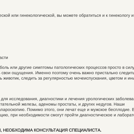
еской или гинекологической, вы можете обратиться и к гинекологу и
асти
оль или другие симптомы патологических процессов просто в силу
ь свои ощущения. Именно поэтому очень важно пристально следить
 животик, следить за регулярностью мочеиспускания, цветом и и
ля исследования, диагностики и лечения урологических заболев
дстательной железы, аденомы простаты, и других недугов. Наши
апароскопию. Помимо этого, они лечат еще и мужское бесплодие. 
ию, при необходимости смогут пройти диагностическое и лабора
, НЕОБХОДИМА КОНСУЛЬТАЦИЯ СПЕЦИАЛИСТА.