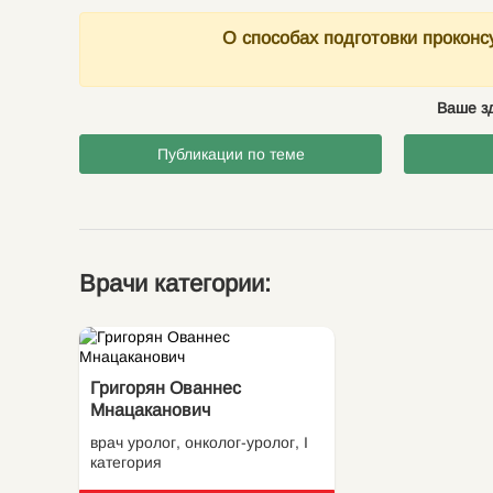
О способах подготовки прокон
Ваше зд
Публикации по теме
Врачи категории:
Григорян Ованнес
Мнацаканович
врач уролог, онколог-уролог, I
категория