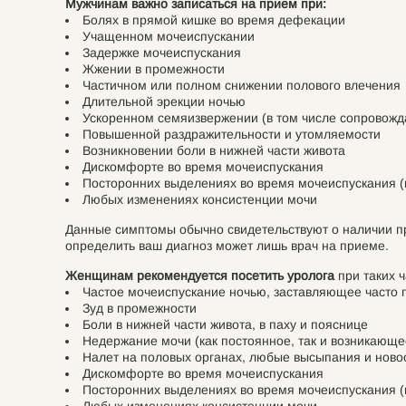
Мужчинам важно записаться на прием при:
Болях в прямой кишке во время дефекации
Учащенном мочеиспускании
Задержке мочеиспускания
Жжении в промежности
Частичном или полном снижении полового влечения
Длительной эрекции ночью
Ускоренном семяизвержении (в том числе сопрово
Повышенной раздражительности и утомляемости
Возникновении боли в нижней части живота
Дискомфорте во время мочеиспускания
Посторонних выделениях во время мочеиспускания (в
Любых изменениях консистенции мочи
Данные симптомы обычно свидетельствуют о наличии пр
определить ваш диагноз может лишь врач на приеме.
Женщинам рекомендуется посетить уролога
при таких ч
Частое мочеиспускание ночью, заставляющее часто 
Зуд в промежности
Боли в нижней части живота, в паху и пояснице
Недержание мочи (как постоянное, так и возникающе
Налет на половых органах, любые высыпания и нов
Дискомфорте во время мочеиспускания
Посторонних выделениях во время мочеиспускания (в