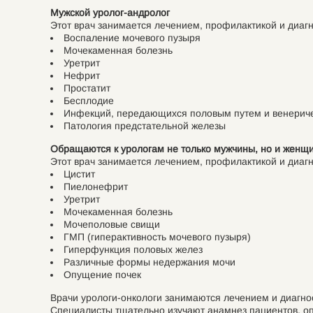
Мужской уролог-андролог
Этот врач занимается лечением, профилактикой и диагно
Воспаление мочевого пузыря
Мочекаменная болезнь
Уретрит
Нефрит
Простатит
Бесплодие
Инфекций, передающихся половым путем и венеричес
Патология предстательной железы
Обращаются к урологам не только мужчины, но и женщ
Этот врач занимается лечением, профилактикой и диагно
Цистит
Пиелонефрит
Уретрит
Мочекаменная болезнь
Мочеполовые свищи
ГМП (гиперактивность мочевого пузыря)
Гиперфункция половых желез
Различные формы недержания мочи
Опущение почек
Врачи урологи-онкологи занимаются лечением и диагн
Специалисты тщательно изучают анамнез пациентов, о