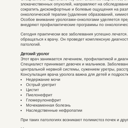
злокачественных опухолей, направляют на обследовани
сократить дискомфортные и болевые ощущения на разл
онкологической терапии (удаление образований, химио
Особое внимание урологами-онкологами уделяется пре
внедряют профилактические программы по онкологичес
Сегодня практически все заболевания успешно лечатся
обращаться к врачу. Он проведет комплексную диагност
патологий.
Детский уролог
Этот врач занимается лечением, профилактикой и диаг
Специалист принимает девочек и мальчиков. Заболеван
центральной нервной системы, сужением уретры, расст
Консультация врача уролога важна для детей и подростк
Недержание мочи
Острый уретрит
Цистит
Пиелонефрит
Гломерулонефрит
Мочекаменная болезнь
Наследственные нефропатии
При таких патологиях возникают поликистоз почек и др