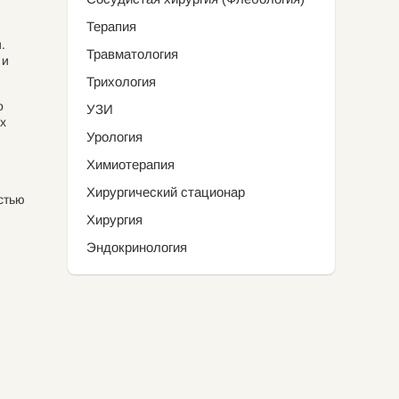
Терапия
.
Травматология
 и
Трихология
о
УЗИ
х
Урология
Химиотерапия
Хирургический стационар
стью
Хирургия
Эндокринология