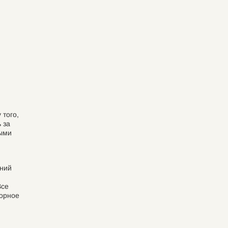
 того,
 за
ными
аний
Все
торное