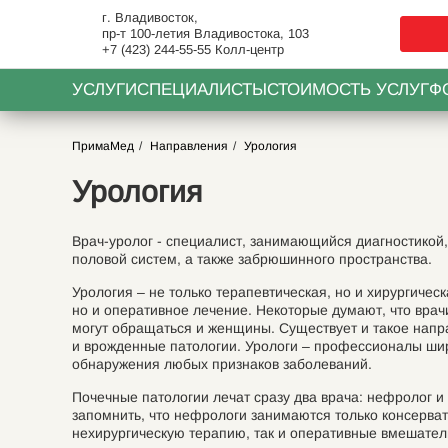
г. Владивосток,
пр-т 100-летия Владивостока, 103
+7 (423) 244-55-55
Колл-центр
УСЛУГИ
СПЕЦИАЛИСТЫ
СТОИМОСТЬ УСЛУГ
Ф
ПримаМед
Направления
Урология
Урология
Врач-уролог - специалист, занимающийся диагностикой
половой систем, а также забрюшинного пространства.
Урология – не только терапевтическая, но и хирургиче
но и оперативное лечение. Некоторые думают, что врач
могут обращаться и женщины. Существует и такое напра
и врожденные патологии. Урологи – профессионалы шир
обнаружения любых признаков заболеваний.
Почечные патологии лечат сразу два врача: нефролог и
запомнить, что нефрологи занимаются только консерват
нехирургическую терапию, так и оперативные вмешател