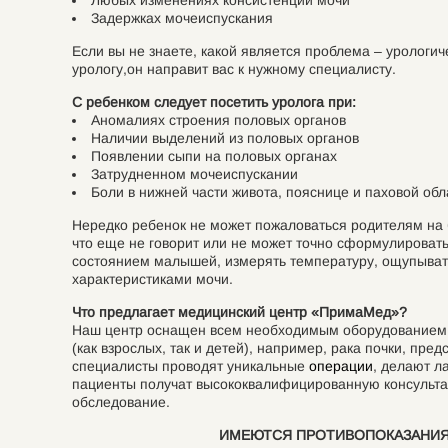
Любых изменениях консистенции мочи
Задержках мочеиспускания
Если вы не знаете, какой является проблема – урологич
урологу,он направит вас к нужному специалисту.
С ребенком следует посетить уролога при:
Аномалиях строения половых органов
Наличии выделений из половых органов
Появлении сыпи на половых органах
Затрудненном мочеиспускании
Боли в нижней части живота, пояснице и паховой обл
Нередко ребенок не может пожаловаться родителям на б
что еще не говорит или не может точно сформулироват
состоянием малышей, измерять температуру, ощупывать
характеристиками мочи.
Что предлагает медицинский центр «ПримаМед»?
Наш центр оснащен всем необходимым оборудованием д
(как взрослых, так и детей), например, рака почки, пре
специалисты проводят уникальные
операции
, делают л
пациенты получат высококвалифицированную консультац
обследование.
ИМЕЮТСЯ ПРОТИВОПОКАЗАНИЯ