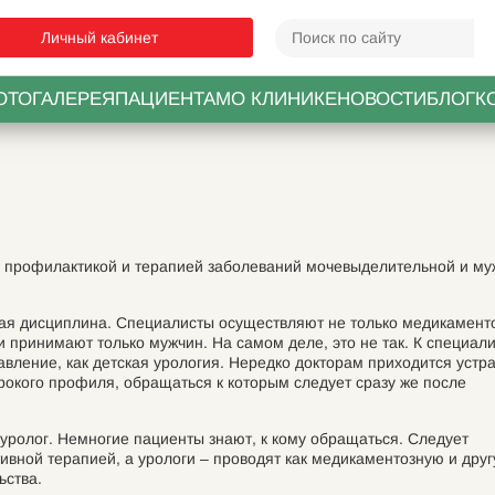
Личный кабинет
ОТОГАЛЕРЕЯ
ПАЦИЕНТАМ
О КЛИНИКЕ
НОВОСТИ
БЛОГ
К
, профилактикой и терапией
заболеваний мочевыделительной и му
ская дисциплина. Специалисты осуществляют не только медикамент
и принимают только мужчин. На самом деле, это не так. К специали
вление, как детская урология. Нередко докторам приходится устр
окого профиля, обращаться к которым следует сразу же после
 уролог. Немногие пациенты знают, к кому обращаться. Следует
ивной терапией, а урологи – проводят как медикаментозную и дру
ьства.