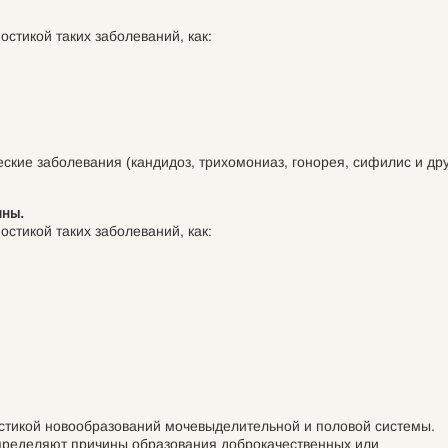
стикой таких заболеваний, как:
кие заболевания (кандидоз, трихомониаз, гонорея, сифилис и дру
ины.
стикой таких заболеваний, как:
остикой новообразований мочевыделительной и половой системы.
пределяют причины образования доброкачественных или