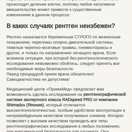
происходит деление клеток, поэтому любое негативное
вмешательство может привести к существенным
изменениям в данном процессе.
В каких случаях рентген неизбежен?
Рентген назначается беременным СТРОГО по жизненным
показаниям: переломы опорно-двигательной системы,
тяжелые черепно-мозговые травмы, пневмотораксы и
другое, и только по направлению лечащего врача. Если
возникла ситуация, при которой без рентгенологического
исследования невозможно обойтись, следует принять все
необходимые меры безопасности.
Перед процедурой прием врача обязателен!
Самодиагностика не допустима!
Медицинский центр «ПримаМед» предлагает вам
возможность сделать исследования на
рентгенографической
системе экспертного класса RADspeed PRO от компании
Shimadzu (Япония)
, который отличается
высокотехнологичностью, особым удобством эксплуатации и
непревзойденным качеством получаемых снимков. Аппарат
позволяет с высоким качеством проводить все типы
рентгенографических исследования в любых положениях,
при максимальной безопасности для пациента. Она