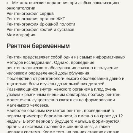
Метастатические поражения при любых локализациях
онкопатологии
Рентгенография сердца
Рентгенография органов ЖКТ
Рентгенография брюшной полости
Рентгенография костей и суставов
Маммография
Рентген беременным
Рентген представляет собой один из самых информативных
методов исследования. Однако, проведение
рентгенологического обследования связано с получение
человеком определенной дозы облучения.
Последствия от рентгенологического обследования давно и
тщательно были изучены до мельчайших деталей.
Развивающийся внутри женского организма плод очень
уязвим к различным внешним факторам, поэтому рентген
может очень существенно сказаться на формировании
маленького человека.
Наиболее опасным считается рентген, проведенный в
первом триместре беременности, а именно на сроке до 12
недель. В этот период у будущего малыша формируются
органы и системы: головной и спинной мозг, а также
нервная система. Кроме того, на ранних стадиях активно