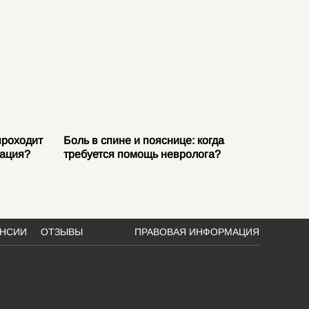
проходит
Боль в спине и пояснице: когда
Защемл
тация?
требуется помощь невролога?
причин
АНСИИ
ОТЗЫВЫ
ПРАВОВАЯ ИНФОРМАЦИЯ