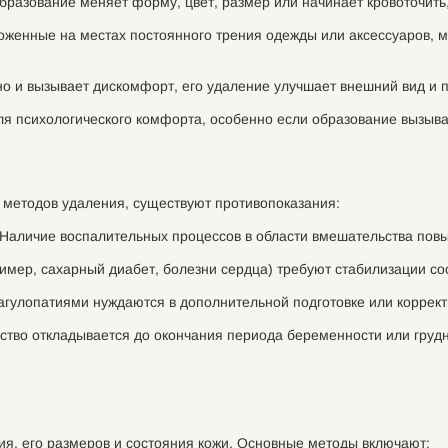
бразование меняет форму, цвет, размер или начинает кровоточить,
женные на местах постоянного трения одежды или аксессуаров, мо
о и вызывает дискомфорт, его удаление улучшает внешний вид и 
ля психологического комфорта, особенно если образование вызыва
 методов удаления, существуют противопоказания:
Наличие воспалительных процессов в области вмешательства пов
имер, сахарный диабет, болезни сердца) требуют стабилизации со
агулопатиями нуждаются в дополнительной подготовке или коррект
ство откладывается до окончания периода беременности или грудн
ия, его размеров и состояния кожи. Основные методы включают: