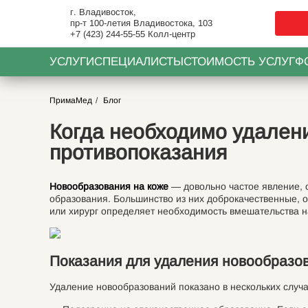
г. Владивосток,
пр-т 100-летия Владивостока, 103
+7 (423) 244-55-55
Колл-центр
УСЛУГИ
СПЕЦИАЛИСТЫ
СТОИМОСТЬ УСЛУГ
Ф
ПримаМед
Блог
Когда необходимо удалени
противопоказания
Новообразования на коже
— довольно частое явление, с
образования. Большинство из них доброкачественные, 
или хирург определяет необходимость вмешательства на
Показания для удаления новообразо
Удаление новообразований показано в нескольких случа