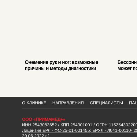
е
Онемение рук и ног: возможные
Бессонн
ваниях
причины и методы диагностики
может п
О КЛИНИКЕ
НАПРАВЛЕНИЯ
СПЕЦИАЛИСТЫ
ПА
ООО «ПРИМАМЕД+»
ИНН 2543083652 / КПП 254301001 / ОГРН 11525430220
Лицензия ЕРЛ - ФС-25-01-001455; ЕРУЛ - Л041-00110- 2
29.06.2022 г.)