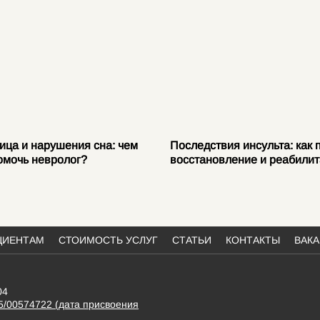
ица и нарушения сна: чем
Последствия инсульта: как 
омочь невролог?
восстановление и реабили
ЦИЕНТАМ
СТОИМОСТЬ УСЛУГ
СТАТЬИ
КОНТАКТЫ
ВАК
04
5/00574722 (дата присвоения