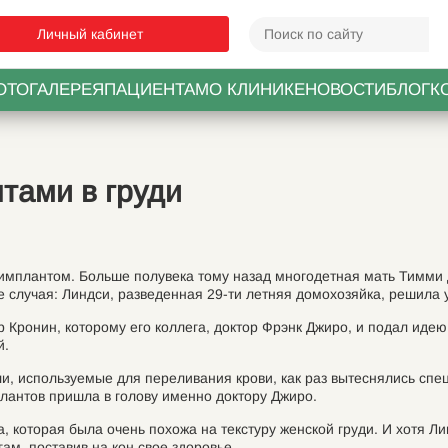
Личный кабинет
ОТОГАЛЕРЕЯ
ПАЦИЕНТАМ
О КЛИНИКЕ
НОВОСТИ
БЛОГ
К
тами в груди
мплантом. Больше полувека тому назад многодетная мать Тимми 
 случая: Линдси, разведенная 29-ти летняя домохозяйка, решила у
р Кронин, которому его коллега, доктор Фрэнк Джиро, и подал ид
й.
ыли, используемые для переливания крови, как раз вытеснялись с
лантов пришла в голову именно доктору Джиро.
, которая была очень похожа на текстуру женской груди. И хотя Ли
ам, поставив на кон свое здоровье.