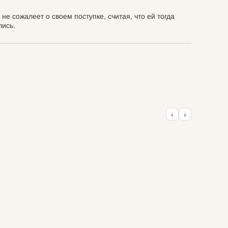
е сожалеет о своем поступке, считая, что ей тогда
лись.
‹
›