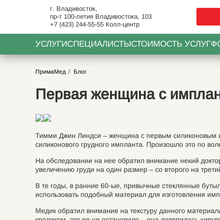
г. Владивосток,
пр-т 100-летия Владивостока, 103
+7 (423) 244-55-55
Колл-центр
УСЛУГИ
СПЕЦИАЛИСТЫ
СТОИМОСТЬ УСЛУГ
Ф
ПримаМед
Блог
Первая женщина с имплан
Тимми Джин Линдси – женщина с первым силиконовым и
силиконового грудного импланта. Произошло это по воле
На обследовании на нее обратил внимание некий докто
увеличению груди на один размер – со второго на трети
В те годы, в ранние 60-ые, привычные стеклянные бут
использовать подобный материал для изготовления имп
Медик обратил внимание на текстуру данного материала
кроликом, это ее не остановило – она доверилась хирург