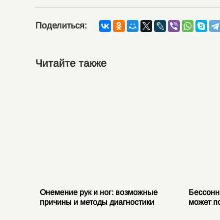
Поделиться:
Читайте также
е
Онемение рук и ног: возможные
Бессонн
ваниях
причины и методы диагностики
может п