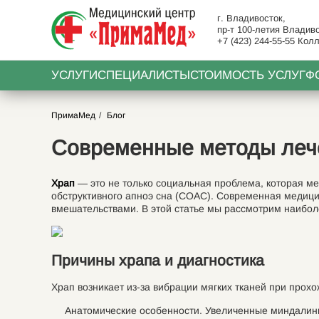
г. Владивосток,
пр-т 100-летия Владиво
+7 (423) 244-55-55
Колл
УСЛУГИ
СПЕЦИАЛИСТЫ
СТОИМОСТЬ УСЛУГ
Ф
ПримаМед
Блог
Современные методы лече
Храп
— это не только социальная проблема, которая ме
обструктивного апноэ сна (СОАС). Современная медици
вмешательствами. В этой статье мы рассмотрим наибо
Причины храпа и диагностика
Храп возникает из-за вибрации мягких тканей при про
Анатомические особенности. Увеличенные миндалины