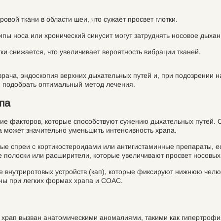
вой ткани в области шеи, что сужает просвет глотки.
пы носа или хронический синусит могут затруднять носовое дыхан
ки снижается, что увеличивает вероятность вибрации тканей.
врача, эндоскопия верхних дыхательных путей и, при подозрении
и подобрать оптимальный метод лечения.
па
ие факторов, которые способствуют сужению дыхательных путей. О
а может значительно уменьшить интенсивность храпа.
е спреи с кортикостероидами или антигистаминные препараты, ес
е полоски или расширители, которые увеличивают просвет носовых
 внутриротовых устройств (кап), которые фиксируют нижнюю челю
ны при легких формах храпа и СОАС.
да храп вызван анатомическими аномалиями, такими как гипертроф