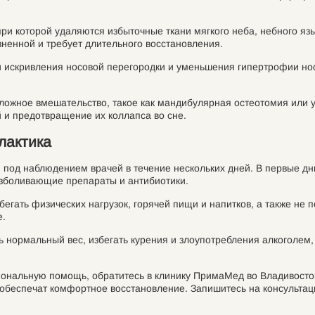
и которой удаляются избыточные ткани мягкого неба, небного язы
зненной и требует длительного восстановления.
и искривления носовой перегородки и уменьшения гипертрофии но
ложное вмешательство, такое как мандибулярная остеотомия или 
 и предотвращение их коллапса во сне.
лактика
 под наблюдением врачей в течение нескольких дней. В первые дн
езболивающие препараты и антибиотики.
егать физических нагрузок, горячей пищи и напитков, а также не 
е.
 нормальный вес, избегать курения и злоупотребления алкоголем,
сиональную помощь, обратитесь в клинику ПримаМед во Владивост
обеспечат комфортное восстановление. Запишитесь на консультаци