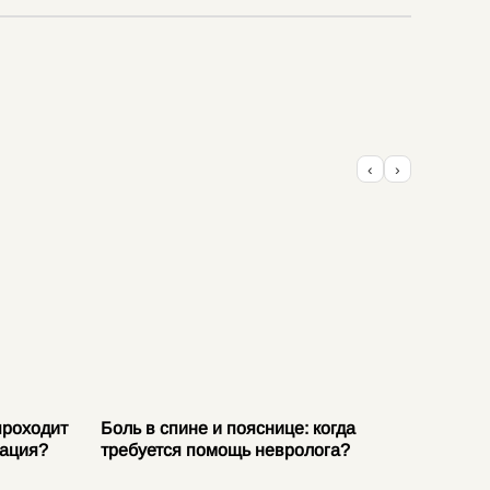
‹
›
проходит
Боль в спине и пояснице: когда
Защемл
тация?
требуется помощь невролога?
причин