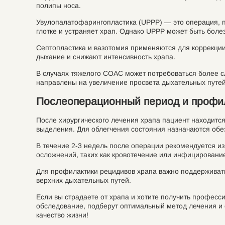
полипы носа.
Увулопалатофарингопластика (UPPP) — это операция, пр
глотке и устраняет храп. Однако UPPP может быть боле
Септопластика и вазотомия применяются для коррекци
дыхание и снижают интенсивность храпа.
В случаях тяжелого СОАС может потребоваться более с
направлены на увеличение просвета дыхательных путей
Послеоперационный период и профи
После хирургического лечения храпа пациент находится
выделения. Для облегчения состояния назначаются об
В течение 2-3 недель после операции рекомендуется изб
осложнений, таких как кровотечение или инфицировани
Для профилактики рецидивов храпа важно поддерживать
верхних дыхательных путей.
Если вы страдаете от храпа и хотите получить профес
обследование, подберут оптимальный метод лечения и 
качество жизни!