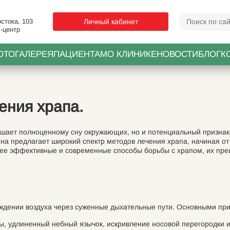
стока, 103
Личный кабинет
-центр
ОТОГАЛЕРЕЯ
ПАЦИЕНТАМ
О КЛИНИКЕ
НОВОСТИ
БЛОГ
К
ния храпа.
шает полноценному сну окружающих, но и потенциальный признак 
на предлагает широкий спектр методов лечения храпа, начиная от
лее эффективные и современные способы борьбы с храпом, их пре
хождении воздуха через суженные дыхательные пути. Основными пр
, удлиненный небный язычок, искривление носовой перегородки и