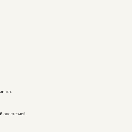
иента.
й анестезией.