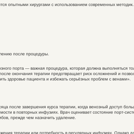
тся опытными хирургами с использованием современных методик
влению после процедуры.
зного порта — важная процедура, которая должна выполняться то
осле окончания терапии предотвращает риск осложнений и позволя
ить здоровье пациента и избежать серьёзных проблем с венами».
ца после завершения курса терапии, когда венозный доступ больше
мости в повторных инфузиях. Врач оценивает состояние порт-сист
мбов, прежде чем назначить удаление.
олжения терапии или потребность в регулярных инфузиях. Однако 