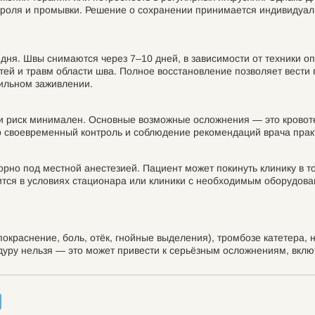
троля и промывки. Решение о сохранении принимается индивидуаль
 дня. Швы снимаются через 7–10 дней, в зависимости от техники 
тей и травм области шва. Полное восстановление позволяет вести
вильном заживлении.
и риск минимален. Основные возможные осложнения — это кровот
но своевременный контроль и соблюдение рекомендаций врача прак
рно под местной анестезией. Пациент может покинуть клинику в то
тся в условиях стационара или клиники с необходимым оборудова
покраснение, боль, отёк, гнойные выделения), тромбозе катетера
дуру нельзя — это может привести к серьёзным осложнениям, вклю