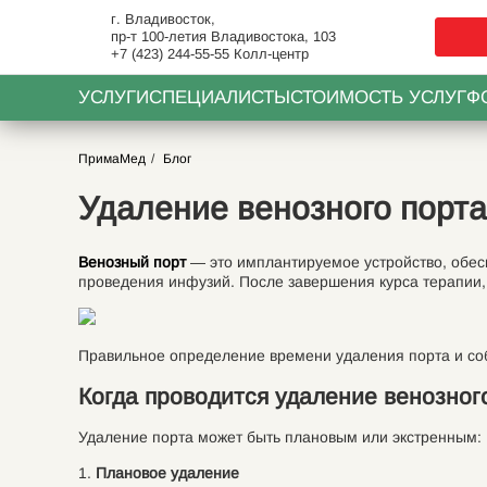
г. Владивосток,
пр-т 100-летия Владивостока, 103
+7 (423) 244-55-55
Колл-центр
УСЛУГИ
СПЕЦИАЛИСТЫ
СТОИМОСТЬ УСЛУГ
Ф
ПримаМед
Блог
Удаление венозного порта:
Венозный порт
— это имплантируемое устройство, обес
проведения инфузий. После завершения курса терапии,
Правильное определение времени удаления порта и соб
Когда проводится удаление венозног
Удаление порта может быть плановым или экстренным:
Плановое удаление