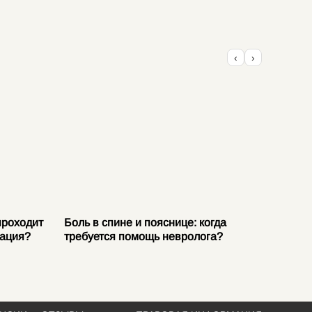
‹
›
проходит
Боль в спине и пояснице: когда
Защемл
тация?
требуется помощь невролога?
причин