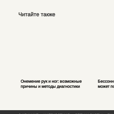
Читайте также
е
Онемение рук и ног: возможные
Бессонн
ваниях
причины и методы диагностики
может п