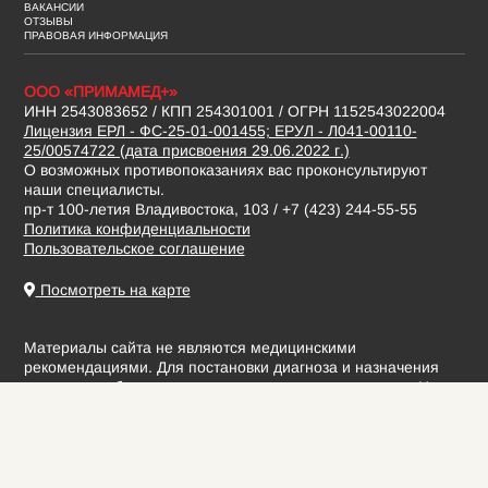
ВАКАНСИИ
ОТЗЫВЫ
ПРАВОВАЯ ИНФОРМАЦИЯ
ООО «ПРИМАМЕД+»
ИНН 2543083652 / КПП 254301001 / ОГРН 1152543022004
Лицензия ЕРЛ - ФС-25-01-001455; ЕРУЛ - Л041-00110-
25/00574722 (дата присвоения 29.06.2022 г.)
О возможных противопоказаниях вас проконсультируют
наши специалисты.
пр-т 100-летия Владивостока, 103 / +7 (423) 244-55-55
Политика конфиденциальности
Пользовательское соглашение
Посмотреть на карте
Материалы сайта не являются медицинскими
рекомендациями. Для постановки диагноза и назначения
лечения необходимо проконсультироваться с врачом. Цены
и перечень услуг не является офертой, медицинские услуги
оказываются на основании договора.
© Медицинский центр «ПримаМед» 2016 -
Разработка