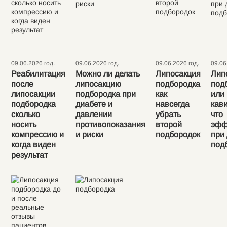
09.06.2026 год.
09.06.2026 год.
09.06.2026 год.
09.06
Реабилитация
Можно ли делать
Липосакция
Лип
после
липосакцию
подбородка
под
липосакции
подбородка при
как
или
подбородка
диабете и
навсегда
кав
сколько
давлении
убрать
что
носить
противопоказания
второй
эфф
компрессию и
и риски
подбородок
при
когда виден
под
результат