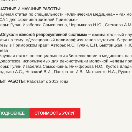
ЧАТНЫЕ И НАУЧНЫЕ РАБОТЫ:
Научная статья по специальности «Клиническая медицина» «Рак м
CA 1 для скрининга жителей Приморья»
торы: Гулян Изабелла Самсоновна, Чернышева Н.Ю., Стенкова А.М.
Опухоли женской репродуктивной системы»
–
ежеквартальный нау
атья на тему: «Делеционный полиморфизм генов глутатион-S-тран
лезы в Приморском крае» Авторы: И.С. Гулян, Е.П. Быстрицкая, Н.Ю
аева
 Научная статья по специальности «Биотехнологии в медицине» на 
допротезов, используемых для реконструкции молочной железы при
торы: Гулян Изабелла Самсоновна, Никифорова Н.О., Кустов Влад
дрыко А.С., Невожай В.И., Панкратов И.В., Матвиенко Н.А., Рудюк 
ЫТ РАБОТЫ:
Работает с 2012 года
ПОДРОБНЕЕ
СТОИМОСТЬ УСЛУГ