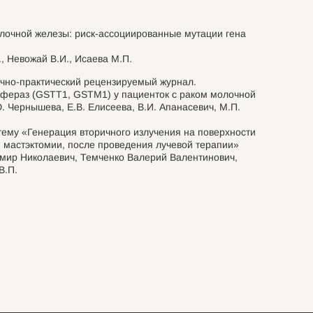
олочной железы: риск-ассоциированные мутации гена
, Невожай В.И., Исаева М.П.
чно-практический рецензируемый журнал.
сфераз (GSTT1, GSTM1) у пациенток с раком молочной
. Чернышева, Е.В. Елисеева, В.И. Апанасевич, М.П.
тему «Генерация вторичного излучения на поверхности
 мастэктомии, после проведения лучевой терапии»
имир Николаевич, Темченко Валерий Валентинович,
В.П.