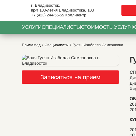
г. Владивосток,
пр-т 100-летия Владивостока, 103
+7 (423) 244-55-55
Колл-центр
УСЛУГИ
СПЕЦИАЛИСТЫ
СТОИМОСТЬ УСЛУГ
Ф
ПримаМед
Специалисты
Гулян Изабелла Самсоновна
Г
СП
Записаться на прием
Ди
Ди
Хи
ОБ
20
20
КУ
20
«О