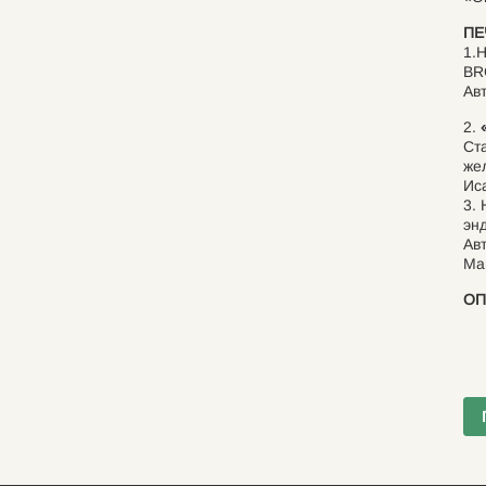
ПЕ
1.
BR
Ав
2.
«
Ст
же
Ис
3.
эн
Ав
Ман
ОП