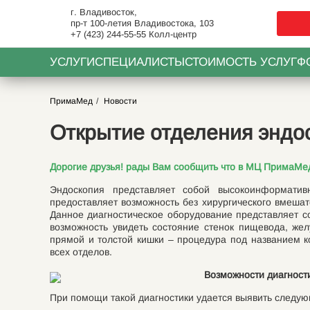
г. Владивосток,
пр-т 100-летия Владивостока, 103
+7 (423) 244-55-55
Колл-центр
УСЛУГИ
СПЕЦИАЛИСТЫ
СТОИМОСТЬ УСЛУГ
Ф
ПримаМед
Новости
Открытие отделения эндос
Дорогие друзья! рады Вам сообщить что в МЦ ПримаМед
Эндоскопия представляет собой высокоинформатив
предоставляет возможность без хирургического вмешат
Данное диагностическое оборудование представляет с
возможность увидеть состояние стенок пищевода, жел
прямой и толстой кишки – процедура под названием 
всех отделов.
Возможности диагност
При помощи такой диагностики удается выявить следу