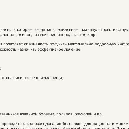
аналы, в которые вводятся специальные манипуляторы, инструм
даление полипов, извлечение инородных тел и др.
 и позволяет специалисту получить максимально подробную инфо
можность назначить эффективное лечение.
:
натощак или после приема пищи;
венников язвенной болезни, полипов, опухолей и пр.
 проводить такое исследование безопасно для пациента и миними
иент получает заключение врача. Для комфорта пациента чтобы 