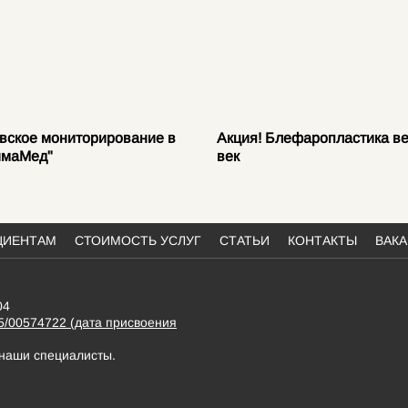
вское мониторирование в
Акция! Блефаропластика в
имаМед"
век
ЦИЕНТАМ
СТОИМОСТЬ УСЛУГ
СТАТЬИ
КОНТАКТЫ
ВАК
04
5/00574722 (дата присвоения
 наши специалисты.