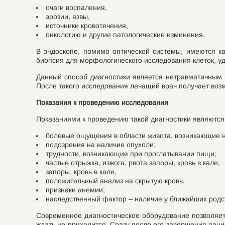
очаги воспаления,
эрозии, язвы,
источники кровотечения,
онкологию и другие патологические изменения.
В эндоскопе, помимо оптической системы, имеются к
биопсия для морфологического исследования клеток, у
Данный способ диагностики является нетравматичным
После такого исследования лечащий врач получает воз
Показания к проведению исследования
Показаниями к проведению такой диагностики являются
болевые ощущения в области живота, возникающие 
подозрения на наличие опухоли;
трудности, возникающие при проглатывании пищи;
частые отрыжка, изжога, рвота запоры, кровь в кале;
запоры, кровь в кале,
положительный анализ на скрытую кровь,
признаки анемии;
наследственный фактор – наличие у ближайших родст
Современное диагностическое оборудование позволяет
ждать не приходится. Сразу после его завершения пац