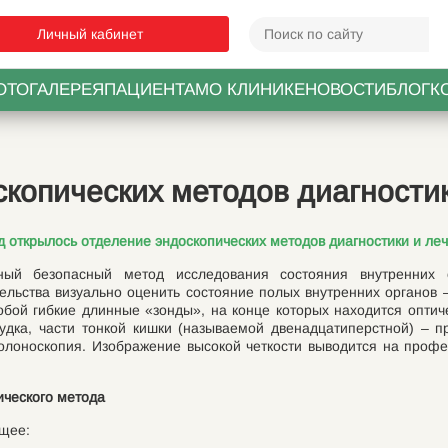
Личный кабинет
ОТОГАЛЕРЕЯ
ПАЦИЕНТАМ
О КЛИНИКЕ
НОВОСТИ
БЛОГ
К
копических методов диагности
 открылось отделение эндоскопических методов диагностики и леч
ный безопасный метод исследования состояния внутренних о
ельства визуально оценить состояние полых внутренних органов
обой гибкие длинные «зонды», на конце которых находится оптич
удка, части тонкой кишки (называемой двенадцатиперстной) – п
колоноскопия. Изображение высокой четкости выводится на про
ического метода
ющее: