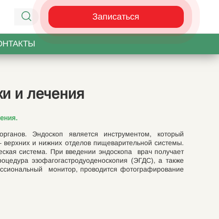
Записаться
ОНТАКТЫ
ки и лечения
ения.
рганов. Эндоскоп является инструментом, который
 – верхних и нижних отделов пищеварительной системы.
еская система. При введении эндоскопа врач получает
роцедура эзофагогастродуоденоскопия (ЭГДС), а также
фессиональный монитор, проводится фотографирование