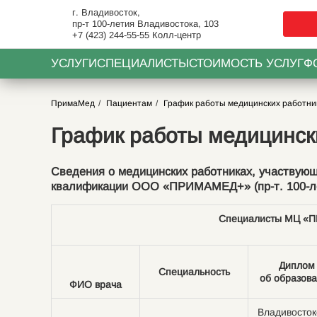
г. Владивосток,
пр-т 100-летия Владивостока, 103
+7 (423) 244-55-55
Колл-центр
УСЛУГИ
СПЕЦИАЛИСТЫ
СТОИМОСТЬ УСЛУГ
Ф
ПримаМед
Пациентам
График работы медицинских работни
График работы медицинск
Сведения о медицинских работниках, участвующ
квалификации ООО «ПРИМАМЕД+» (пр-т. 100-ле
Специалисты МЦ 
Диплом
Специальность
об образов
ФИО врача
Владивосток