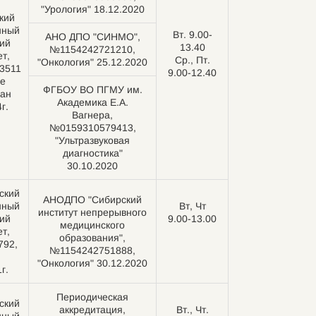
"Урология" 18.12.2020
кий
нный
Вт. 9.00-
АНО ДПО "СИНМО",
ий
13.40
№1154242721210,
т,
Ср., Пт.
"Онкология" 25.12.2020
3511
9.00-12.40
е
ФГБОУ ВО ПГМУ им.
дан
Академика Е.А.
г.
Вагнера,
№0159310579413,
"Ультразвуковая
диагностика"
30.10.2020
ский
АНОДПО "Сибирский
нный
Вт, Чт
институт непрерывного
ий
9.00-13.00
медицинского
т,
образования",
792,
№1154242751888,
"Онкология" 30.12.2020
г.
Периодическая
ский
аккредитация,
Вт., Чт.