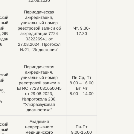
22.06.2020
Периодическая
ский
аккредитация,
нный
уникальный номер
ий
реестровой записи об
Чт. 9.30-
, ЭВ
аккредитации 7724
17.30
ыдан
032226941 от
96
27.08.2024, Протокол
№21, "Эндоскопия"
Периодическая
аккредитация,
ский
уникальный номер
Пн,Ср, Пт
ий
реестровой записи в
8.00 – 16.00
,
ЕГИС 7723 031050045
Вт, Чт
5,
от 29.08.2023,
8.00 – 14.00
№протокола 236,
г.
"Ультразвуковая
диагностика"
Академия
ский
непрерывного
Пн-Пт
нный
медицинского
9.00-15.00