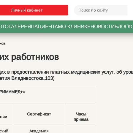
Личный кабинет
ОТОГАЛЕРЕЯ
ПАЦИЕНТАМ
О КЛИНИКЕ
НОВОСТИ
БЛОГ
К
ков
их работников
их в предоставлении платных медицинских услуг, об уро
тия Владивостока,103)
«ПРИМАМЕД+»
Сертификат
Часы
ании
приема
ский
Академия