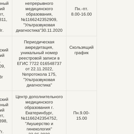
нный
непрерывного
ий
медицинского
Пн.-пт.
т,
образования,
8.00-16.00
11,
№1166242352909,
"Ультразвуковая
г.
диагностика"30.11.2020
Периодическая
аккредитация,
Скользящий
ский
уникальный номер
график
ий
реестровой записи в
,
ЕГИС 7722 016548737
09,
от 22.11.2022,
№протокола 175,
8г
"Ультразвуковая
диагностика"
Центр дополнительного
ский
медицинского
нный
образования г.
ий
Екатеринбург,
Пн.9.00-
т,
№1166242354752,
15.00
398,
"Акушерство и
гинекология"
г.