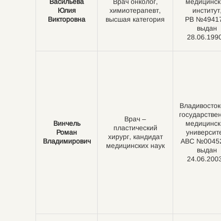
Васильева
Врач онколог,
медицинск
Юлия
химиотерапевт,
институт
Викторовна
высшая категория
РВ №49417
выдан
28.06.1990
Владивосток
государстве
Врач –
Винчель
медицинск
пластический
Роман
университе
хирург, кандидат
Владимирович
АВС №0045
медицинских наук
выдан
24.06.2003