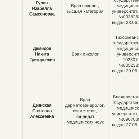
государстве
Гулян
Врач онколог,
медицинск
Изабелла
высшая категория
университет
Самсоновна
№093825
выдан 23.06
Тихоокеанс
государстве
Демидов
медицинск
Никита
Врач онколог
университе
Григорьевич
102507
№005232
выдан 29.06
Владивосток
Врач
государстве
Двинская
дерматовенеролог,
медицинск
Светлана
косметолог,
университет
Алексеевна
кандидат
№090703
медицинских наук
выдан 27.06