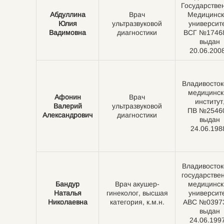
Государстве
Абдуллина
Врач
Медицинск
Юлия
ультразвуковой
университе
Вадимовна
диагностики
ВСГ №17468
выдан
20.06.2008
Владивосток
медицинск
Афонин
Врач
институт
Валерий
ультразвуковой
ПВ №2546
Александрович
диагностики
выдан
24.06.198
Владивосток
государстве
Бандур
Врач акушер-
медицинск
Наталья
гинеколог, высшая
университе
Николаевна
категория, к.м.н.
АВС №0397
выдан
24.06.1997