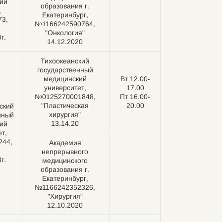
ий
образования г.
,
Екатеринбург,
3,
№1166242590764,
"Онкология"
г.
14.12.2020
Тихоокеанский
государственный
медицинский
Вт 12.00-
университет,
17.00
№0125270001848,
Пт 16.00-
"Пластическая
20.00
ский
хирургия"
нный
13.14.20
ий
т,
244,
Академия
непрерывного
г.
медицинского
образования г.
Екатеринбург,
№1166242352326,
"Хирургия"
12.10.2020