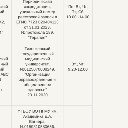
Периодическая
ский
аккредитация,
Пн, Вт, Чт,
ий
уникальный номер
Пт, Сб.
,
реестровой записи в
10.00 -14.00
42,
ЕГИС 7723 020404113
от 31.01.2023,
4г
№протокола 189,
"Терапия"
Тихоокенский
государственный
ский
медицинский
нный
университет,
Вт., Чт.
ий
№0125070008249,
9.20-12.00
, АВC
"Организация
1,
здравоохранения и
общественное
г.
здоровье"
23.11.2020
ФГБОУ ВО ПГМУ им.
Академика Е.А.
Вагнера,
№0159310580656,