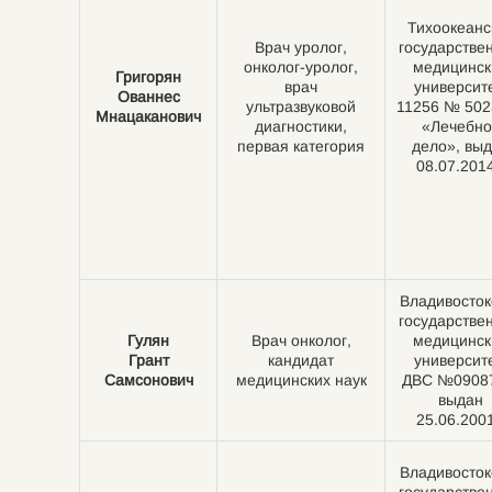
Тихоокеанс
Врач уролог,
государстве
онколог-уролог,
медицинск
Григорян
врач
университе
Ованнес
ультразвуковой
11256 № 502
Мнацаканович
диагностики,
«Лечебно
первая категория
дело», вы
08.07.2014
Владивосток
государстве
Гулян
Врач онколог,
медицинск
Грант
кандидат
университе
Самсонович
медицинских наук
ДВС №0908
выдан
25.06.2001
Владивосток