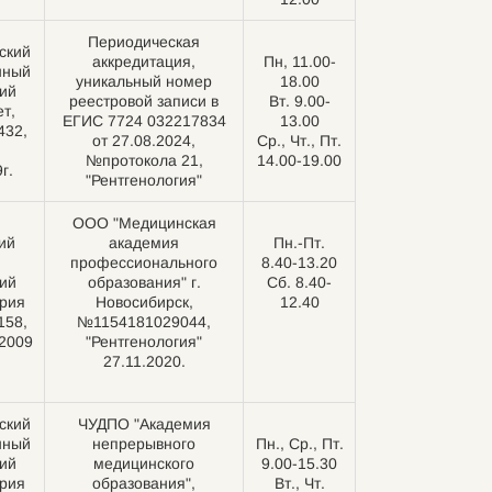
Периодическая
ский
аккредитация,
Пн, 11.00-
нный
уникальный номер
18.00
ий
реестровой записи в
Вт. 9.00-
т,
ЕГИС 7724 032217834
13.00
432,
от 27.08.2024,
Ср., Чт., Пт.
№протокола 21,
14.00-19.00
г.
"Рентгенология"
ООО "Медицинская
ий
академия
Пн.-Пт.
профессионального
8.40-13.20
ий
образования" г.
Сб. 8.40-
ерия
Новосибирск,
12.40
158,
№1154181029044,
.2009
"Рентгенология"
27.11.2020.
ский
ЧУДПО "Академия
нный
непрерывного
Пн., Ср., Пт.
ий
медицинского
9.00-15.30
ерия
образования",
Вт., Чт.