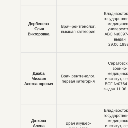
Владивосток
государстве
Дербенева
медицинск
Врач-рентгенолог,
Юлия
университе
высшая категория
Викторовна
АВС №0397
выдан
29.06.1999
Саратовск
военно-
Дзюба
медицинск
Врач рентгенолог,
Михаил
институт, с
первая категория
Александрович
ВСГ №0764
выдан 11.06
Владивосток
государстве
Дяткова
медицинск
Врач акушер-
Алена
институт, с