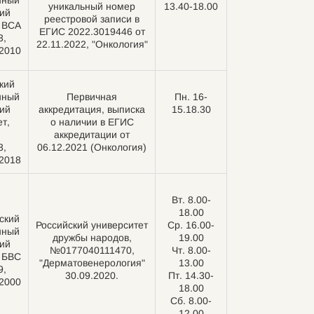
нный
уникальный номер
13.40-18.00
ий
реестровой записи в
, ВСА
ЕГИС 2022.3019446 от
3,
22.11.2022, "Онкология"
.2010
кий
нный
Первичная
Пн. 16-
ий
аккредитация, выписка
15.18.30
т,
о наличии в ЕГИС
аккредитации от
3,
06.12.2021 (Онкология)
.2018
Вт. 8.00-
18.00
ский
Российский университет
Ср. 16.00-
нный
дружбы народов,
19.00
ий
№0177040111470,
Чт. 8.00-
, БВС
"Дерматовенерология"
13.00
9,
30.09.2020.
Пт. 14.30-
.2000
18.00
Сб. 8.00-
12.00