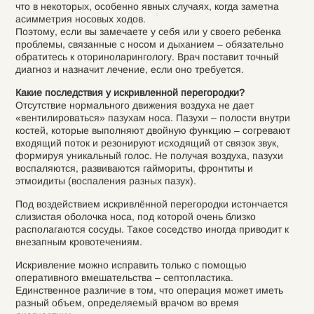
что в некоторых, особенно явных случаях, когда заметна
асимметрия носовых ходов.
Поэтому, если вы замечаете у себя или у своего ребенка
проблемы, связанные с носом и дыханием – обязательно
обратитесь к оториноларингологу. Врач поставит точный
диагноз и назначит лечение, если оно требуется.
Какие последствия у искривленной перегородки?
Отсутствие нормального движения воздуха не дает
«вентилироваться» пазухам носа. Пазухи – полости внутри
костей, которые выполняют двойную функцию – согревают
входящий поток и резонируют исходящий от связок звук,
формируя уникальный голос. Не получая воздуха, пазухи
воспаляются, развиваются гаймориты, фронтиты и
этмоидиты (воспаления разных пазух).
Под воздействием искривлённой перегородки истончается
слизистая оболочка носа, под которой очень близко
располагаются сосуды. Такое соседство иногда приводит к
внезапным кровотечениям.
Искривление можно исправить только с помощью
оперативного вмешательства – септопластика.
Единственное различие в том, что операция может иметь
разный объем, определяемый врачом во время