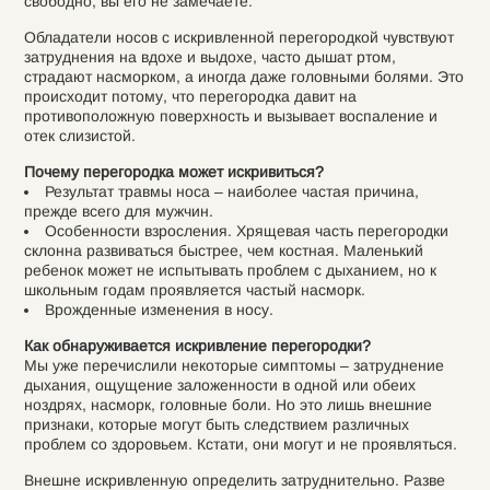
свободно, вы его не замечаете.
Обладатели носов с искривленной перегородкой чувствуют
затруднения на вдохе и выдохе, часто дышат ртом,
страдают насморком, а иногда даже головными болями. Это
происходит потому, что перегородка давит на
противоположную поверхность и вызывает воспаление и
отек слизистой.
Почему перегородка может искривиться?
Результат травмы носа – наиболее частая причина,
прежде всего для мужчин.
Особенности взросления. Хрящевая часть перегородки
склонна развиваться быстрее, чем костная. Маленький
ребенок может не испытывать проблем с дыханием, но к
школьным годам проявляется частый насморк.
Врожденные изменения в носу.
Как обнаруживается искривление перегородки?
Мы уже перечислили некоторые симптомы – затруднение
дыхания, ощущение заложенности в одной или обеих
ноздрях, насморк, головные боли. Но это лишь внешние
признаки, которые могут быть следствием различных
проблем со здоровьем. Кстати, они могут и не проявляться.
Внешне искривленную определить затруднительно. Разве