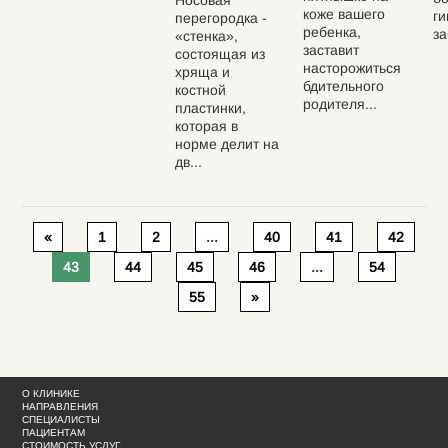
Носовая
коже вашего
ги
перегородка -
ребенка,
за
«стенка»,
заставит
состоящая из
насторожиться
хряща и
бдительного
костной
родителя...
пластинки,
которая в
норме делит на
дв...
«
1
2
...
40
41
42
43
44
45
46
...
54
55
»
О КЛИНИКЕ
НАПРАВЛЕНИЯ
СПЕЦИАЛИСТЫ
ПАЦИЕНТАМ
СТОИМОСТЬ УСЛУГ