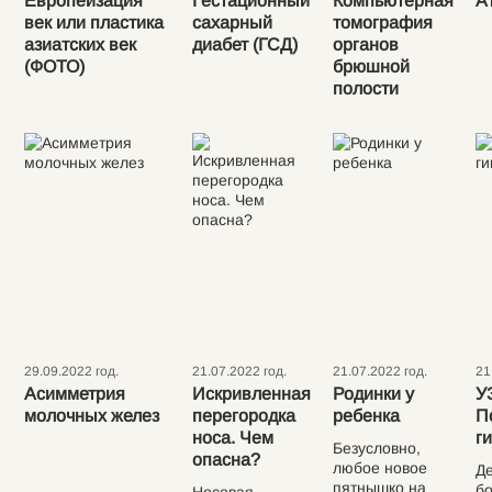
Европеизация
Гестационный
Компьютерная
А
век или пластика
сахарный
томография
азиатских век
диабет (ГСД)
органов
(ФОТО)
брюшной
полости
29.09.2022 год.
21.07.2022 год.
21.07.2022 год.
21
Асимметрия
Искривленная
Родинки у
У
молочных желез
перегородка
ребенка
П
носа. Чем
г
Безусловно,
опасна?
любое новое
Де
пятнышко на
б