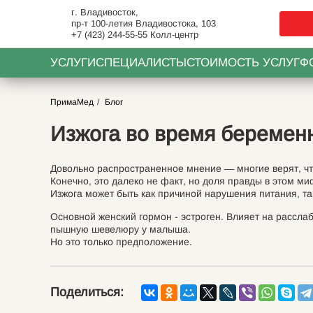
г. Владивосток,
пр-т 100-летия Владивостока, 103
+7 (423) 244-55-55
Колл-центр
УСЛУГИ
СПЕЦИАЛИСТЫ
СТОИМОСТЬ УСЛУГ
Ф
ПримаМед
Блог
Изжога во время беремен
Довольно распространенное мнение — многие верят, что 
Конечно, это далеко не факт, но доля правды в этом ми
Изжога может быть как причиной нарушения питания, т
Основной женский гормон - эстроген. Влияет на рассл
пышную шевелюру у малыша.
Но это только предположение.
Поделиться: