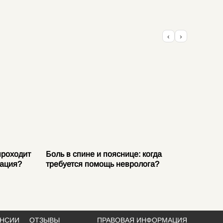
‹
›
проходит
Боль в спине и пояснице: когда
Защемл
тация?
требуется помощь невролога?
причин
АНСИИ
ОТЗЫВЫ
ПРАВОВАЯ ИНФОРМАЦИЯ