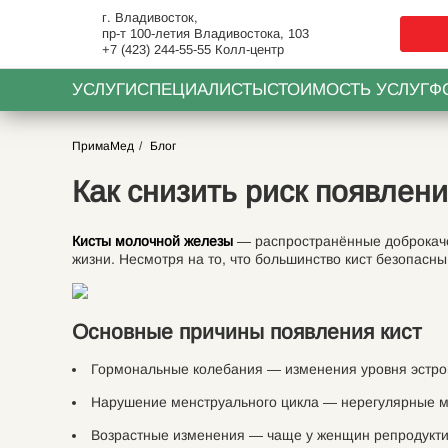
г. Владивосток,
пр-т 100-летия Владивостока, 103
+7 (423) 244-55-55
Колл-центр
УСЛУГИ
СПЕЦИАЛИСТЫ
СТОИМОСТЬ УСЛУГ
Ф
ПримаМед
Блог
Как снизить риск появлен
Кисты молочной железы
— распространённые доброкаче
жизни. Несмотря на то, что большинство кист безопасн
Основные причины появления кист
Гормональные колебания — изменения уровня эстрог
Нарушение менструального цикла — нерегулярные м
Возрастные изменения — чаще у женщин репродуктив