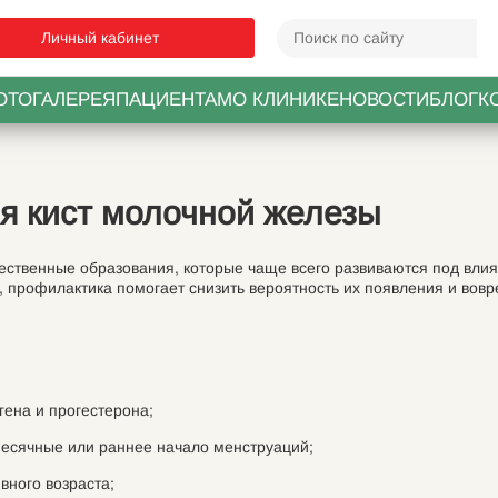
Личный кабинет
ОТОГАЛЕРЕЯ
ПАЦИЕНТАМ
О КЛИНИКЕ
НОВОСТИ
БЛОГ
К
ия кист молочной железы
ственные образования, которые чаще всего развиваются под вли
ы, профилактика помогает снизить вероятность их появления и вов
ена и прогестерона;
есячные или раннее начало менструаций;
ного возраста;