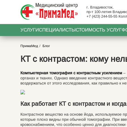
г. Владивосток,
пр-т 100-летия Владиво
+7 (423) 244-55-55
Колл
УСЛУГИ
СПЕЦИАЛИСТЫ
СТОИМОСТЬ УСЛУГ
Ф
ПримаМед
Блог
КТ с контрастом: кому нел
Компьютерная томография с контрастным усилением
– 
органах и тканях. Однако введение контрастного вещес
воздержаться от этого исследования, как правильно к 
Как работает КТ с контрастом и когд
Контрастное вещество на основе йода, используемое пр
которые плохо видны при обычной томографии. При введ
кровоснабжением, что особенно ценно для диагностики