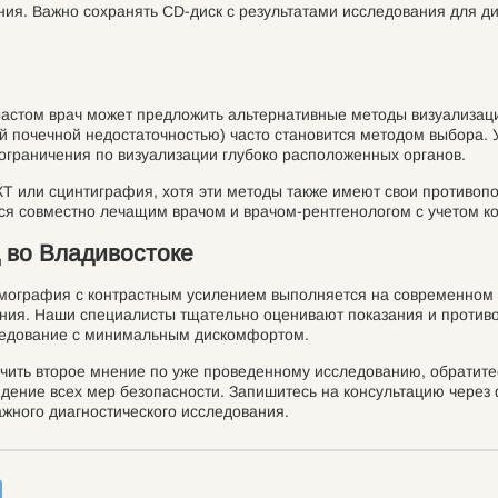
ния. Важно сохранять CD-диск с результатами исследования для д
растом врач может предложить альтернативные методы визуализац
й почечной недостаточностью) часто становится методом выбора. 
 ограничения по визуализации глубоко расположенных органов.
 или сцинтиграфия, хотя эти методы также имеют свои противопо
ся совместно лечащим врачом и врачом-рентгенологом с учетом ко
 во Владивостоке
мография с контрастным усилением выполняется на современном 
ния. Наши специалисты тщательно оценивают показания и противо
ледование с минимальным дискомфортом.
лучить второе мнение по уже проведенному исследованию, обратит
ение всех мер безопасности. Запишитесь на консультацию через ф
ажного диагностического исследования.