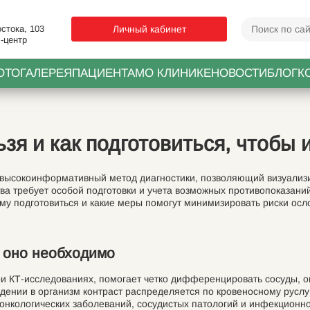
стока, 103
Личный кабинет
-центр
ОТОГАЛЕРЕЯ
ПАЦИЕНТАМ
О КЛИНИКЕ
НОВОСТИ
БЛОГ
К
ьзя и как подготовиться, чтоб
высокоинформативный метод диагностики, позволяющий визуализи
тва требует особой подготовки и учета возможных противопоказаний
нему подготовиться и какие меры помогут минимизировать риски ос
а оно необходимо
и КТ-исследованиях, помогает четко дифференцировать сосуды, оп
ении в организм контраст распределяется по кровеносному руслу,
 онкологических заболеваний, сосудистых патологий и инфекционн