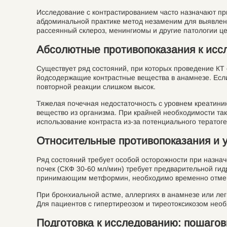
Исследование с контрастированием часто назначают пр
абдоминальной практике метод незаменим для выявлени
рассеянный склероз, менингиомы и другие патологии ц
Абсолютные противопоказания к ис
Существует ряд состояний, при которых проведение КТ
йодсодержащие контрастные вещества в анамнезе. Если
повторной реакции слишком высок.
Тяжелая почечная недостаточность с уровнем креатинин
вещество из организма. При крайней необходимости та
использование контраста из-за потенциального тератоге
Относительные противопоказания и 
Ряд состояний требует особой осторожности при назна
почек (СКФ 30-60 мл/мин) требует предварительной ги
принимающим метформин, необходимо временно отменит
При бронхиальной астме, аллергиях в анамнезе или ле
Для пациентов с гипертиреозом и тиреотоксикозом необ
Подготовка к исследованию: пошаго