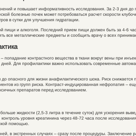
нений и повышает информативность исследования. За 2-3 дня до 
ской болезнью почек может потребоваться расчет скорости клубоч
ров в сутки для улучшения гидратации.
й пищи и алкоголя. Последний прием пищи должен быть за 4-6 час
ть все металлические предметы и сообщить врачу о всех принима
актика
 попадание контрастного вещества в ткани вокруг вены при инъекц
2 дней. Для профилактики важно использовать современные автом
ы до опасного для жизни анафилактического шока. Риск снижается
иентов из групп риска. Контраст-индуцированная нефропатия – е
оксичных препаратов перед исследованием.
больше жидкости (2,5-3 литра в течение суток) для ускорения выв
контроль уровня креатинина через 48-72 часа после исследования
нской помощью.
дней, в экстренных случаях – сразу после процедуры. Заключение 