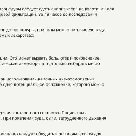
процедуры следует сдать анализ крови на креатинин для
ковой фильтрации. За 48 часов до исследования
ов до процедуры, при этом можно пить чистую воду.
емых лекарствах.
ии. Это может вызвать боль, отек и покраснение,
атические инжекторы и тщательно выбирать место
 при использовании неионных низкоосмолярных
ще одно потенциальное осложнение, которого можно
едения контрастного вещества. Пациентам с
. При появлении зуда, сыпи, затрудненного дыхания
радиолога следует обсудить с лечащим врачом для