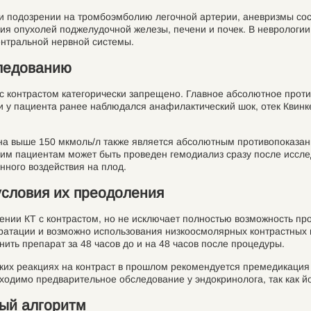
и подозрении на тромбоэмболию легочной артерии, аневризмы сосу
я опухолей поджелудочной железы, печени и почек. В неврологии
ентральной нервной системы.
следованию
 с контрастом категорически запрещено. Главное абсолютное прот
 у пациента ранее наблюдался анафилактический шок, отек Квинке
а выше 150 мкмоль/л также является абсолютным противопоказание
ким пациентам может быть проведен гемодиализ сразу после иссл
нного воздействия на плод.
условия их преодоления
чении КТ с контрастом, но не исключает полностью возможность 
дратации и возможно использования низкоосмолярных контрастных
ь препарат за 48 часов до и на 48 часов после процедуры.
гких реакциях на контраст в прошлом рекомендуется премедикаци
ходимо предварительное обследование у эндокринолога, так как 
вый алгоритм