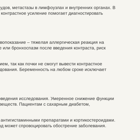
дов, метастазы в лимфоузлах и внутренних органах. В
 контрастное усиление помогает диагностировать
ивопоказание – тяжелая аллергическая реакция на
 или бронхоспазм после введения контраста, риск
м, так как почки не смогут вывести контрастное
едования. Беременность на любом сроке исключает
проведения исследования. Умеренное снижение функции
 веществ. Пациентам с сахарным диабетом,
я антигистаминными препаратами и кортикостероидами.
йод может спровоцировать обострение заболевания.