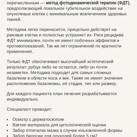
перечисленным —
метод фотодинамической терапии (ФДТ)
,
предполагающий локальное губительное воздействие на
опухолевые клетки с минимальным вовлечением здоровых
тканей.
Методика легко переносится, прицельно действует на
раковые клетки и полностью устраняет их. Риск рецидива
ФДТ минимален, почти не имеет побочных эффектов и
противопоказаний. Так же нет ограничений по кратности
применения.
Только ФДТ обеспечивает высочайший эстетический
результат: рубца либо не остается, либо он почти
незаметен. Методика подходит для самых сложных
базалиом в области носа и век. Также не имеет значения
расположение базалиомы, её стадия, тип или размер.
Для каждого пациента план лечения разрабатывается
индивидуально.
Специалист проводит:
Осмотр с дерматоскопом
Взятие материала для цитологической оценки
Забор отпечатка мазка в случае изъязвленной формы
Забор биопсии для опухолей более 5 см2