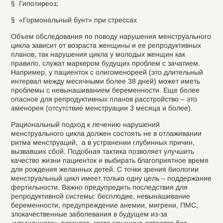
§ Гипотиреоз;
§ «Гормональный бунт» при стрессах
Объем обследования по поводу нарушения менструального
цикла зависит от возраста женщины и ее репродуктивных
планов, так нарушения цикла у молодых женщин как
правило, служат маркером будущих проблем с зачатием.
Например, у пациенток с олигоменореей (это длительный
интервал между месячными более 38 дней) может иметь
проблемы с невынашиванием беременности. Еще более
опасное для репродуктивных планов расстройство – это
аменорея (отсутствие менструации 3 месяца и более).
Рациональный подход к лечению нарушений
менструального цикла должен состоять не в отлаживании
ритма менструаций, а в устранении глубинных причин,
вызвавших сбой. Подобная тактика позволяет улучшить
качество жизни пациенток и выбирать благоприятное время
для рождения желанных детей. С точки зрения биологии
менструальный цикл имеет только одну цель – поддержание
фертильности. Важно предупредить последствия для
репродуктивной системы: бесплодие, невынашивание
беременности, предупреждение анемии, мигрени, ПМС,
злокачественные заболевания в будущем из-за