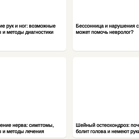
е рук и ног: возможные
Бессонница и нарушения с
 и методы диагностики
может помочь невролог?
ние нерва: симптомы,
Шейный остеохондроз: по
 и методы лечения
болит голова и немеют рук