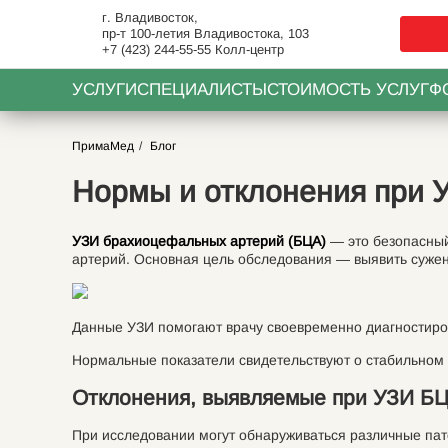
г. Владивосток,
пр-т 100-летия Владивостока, 103
+7 (423) 244-55-55
Колл-центр
УСЛУГИ
СПЕЦИАЛИСТЫ
СТОИМОСТЬ УСЛУГ
Ф
ПримаМед
Блог
Нормы и отклонения при 
УЗИ брахиоцефальных артерий (БЦА)
— это безопасный
артерий. Основная цель обследования — выявить сужен
Данные УЗИ помогают врачу своевременно диагностиров
Нормальные показатели свидетельствуют о стабильном 
Отклонения, выявляемые при УЗИ Б
При исследовании могут обнаруживаться различные пат